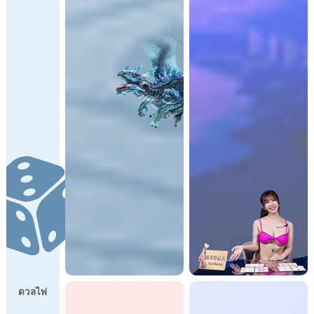
ระบบออนไลน์ไม่ว่าตัวนักพนันจะอยู่ไหนก็จะสามารถเล่นพนันบอล
ผ่านโทรศัพท์มือถือที่เชื่อมต่อกันอินเทอร์เน็ตได้ การเล่นพนันบอล
นั้นจะต้องนึกถึงการเลือกเว็บถ้าเลือกเว็บที่ดี มันก็จะดีแก่ตัวนัก
พนัน ถ้าเลือกเว็บที่ไม่ดีอาจจะทำให้ตัวนักพนันนั้นเสียความรู้สึก
การพนันฟุตบอลเป็นอีกหนึ่งการพนันที่ได้รับความนิยมเป็นจำนวน
มาก Ufabet แทงบอลออนไลน์ เป็นเว็บพนันออนไลน์ที่ดีที่สุดมี
กิจกรรมกีฬาให้ได้ร่วมสนุกในการวางเดิมพันกว่า 500 กิจกรรม
กีฬา ต่อ สัปดาห์และครอบคลุมทุกลีกที่อยู่ในความสนใจของผู้คนทั่ว
โลก และยังรวมถึงกีฬาระหว่างประเทศอีกหลากหลายรายการ
พร้อมให้บริการตลอดทั้งวัน โดยสามารถติดต่อได้ผ่านทางโทรคำ
ศัพท์ แชทผ่านหน้าเว็บ หรือทางไลน์ โดยมีบุคลากรมืออาชีพที่รอให้
บริการตลอดระยะเวลาโดยที่ไม่มีทางหยุด พร้อมมีโปรโมชั่นพิเศษเยอะ
มาก
Ufabet
ฟุตบอล พนันบอล
เว็บพนันบอล กีฬาออนไลน์ สามารถ
สมัคร
Ufabet
ผ่านเว็บ หรือ บนโทรศัพท์มือถือที่เป็น ไอโฟน หรือ
แอนดรอยด์ ซึ่งมีระบบระเบียบรักษาความ ปลอดภัย อย่างเป็นมือ