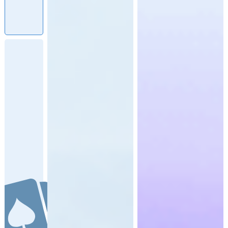
เกิดว่าเป็นเมื่อสิบปีก่อน ลักษณะนิสัยของเซียนพนันบอลออนไลน์ทั้ง
หลาย พวกเขาจะกาโพย หรือไม่ก็ต้องโทรไปเล่นกับโต๊ะพนันต่าง ๆ
จากนั้นก็คอยลุ้นผลการแข่งขันในช่วงเช้า ถ้าหากว่าถูกก็ถูก ถ้าผิด
ก็ผิด แต่ในยุคปัจจุบัน ทุกอย่างได้เปลี่ยนไปจากเดิม เพราะว่าใน
ปัจจุบันนั้นเป็นยุคที่โลกอินเตอร์เน็ตเข้ามามีบทบาทกับชีวิตของเรา
เป็นอย่างมาก ซึ่งล้วนแต่สร้างความสะดวกสะบายให้กับชีวิตมากขึ้น
ซึ่งเรารู้ถึงความต้องการของทุกคนอย่างยอดเยี่ยม ด้วยเหตุดัง
กล่าว เว็บบอลของเราก็เลยเป็นวิถีทางที่ให้คุณสามารถเข้ามาแทง
บอลออนไลน์กันได้ทุกที่ทุกเวลาทุกเวลาเพื่อคุณไม่พลาดการเชียร์
กรุ๊ปโปรดหรือการประลองในนัดแนะสำคัญ แล้วก็ยังมีการอัพเดท
ตารางการแข่งขันชิงชัยอย่างสม่ำเสมอ บทวิเคราะห์วิภาควิจารณ์
ต่าง ๆ ราคาต่อรอง และก็อัพเดทสกอร์กันแบบเรียลไทม์กันเลยที
เดียว นอกเหนือจากนี้เรายังมีการบริการที่ซื่อสัตย์ ปลอดภัย วางใจ
ได้ 100% สามารถตรวจทานยอดเงินของคุณได้ตลอด ในยุค 4G
เช่นนี้ ผู้เล่นมีทางเลือกเยอะแยะมากมาย แต่ว่าเว็บที่มีพร้อมทุก ๆ
สิ่งทุก ๆ อย่าง มีความน่าเชื่อถือ มีนับเว็บได้ และก็ เรามั่นใจว่า