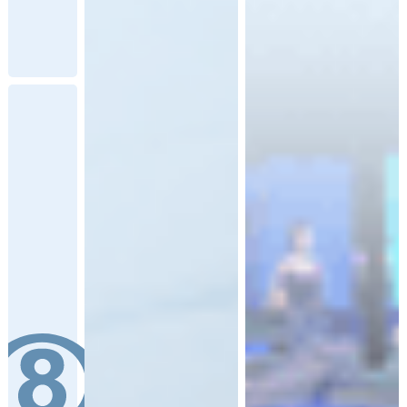
– ทายผลผู้ชนะ
วอลเลย์บอล
– ราคาต่อรอง & สูงต่ำ
– ทายผลผู้ชนะ